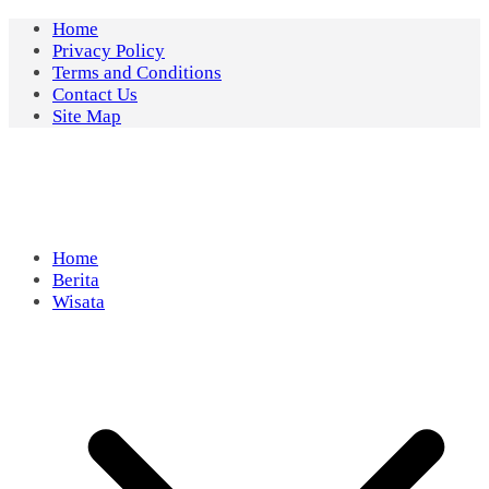
Skip
Home
to
Privacy Policy
content
Terms and Conditions
Contact Us
Site Map
Home
Berita
Wisata