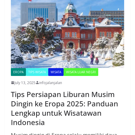
EROPA
TIPS WISATA
WISATA
WISATA LUAR NEGRI
July 13, 2025
infojalanjalan
Tips Persiapan Liburan Musim
Dingin ke Eropa 2025: Panduan
Lengkap untuk Wisatawan
Indonesia
Musim dingin di Eropa selalu memiliki daya