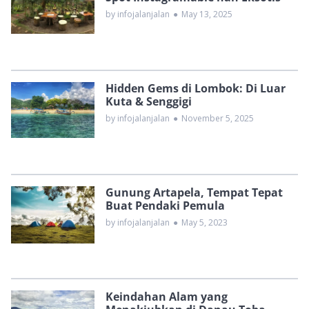
by infojalanjalan
●
May 13, 2025
Hidden Gems di Lombok: Di Luar
Kuta & Senggigi
by infojalanjalan
●
November 5, 2025
Gunung Artapela, Tempat Tepat
Buat Pendaki Pemula
by infojalanjalan
●
May 5, 2023
Keindahan Alam yang