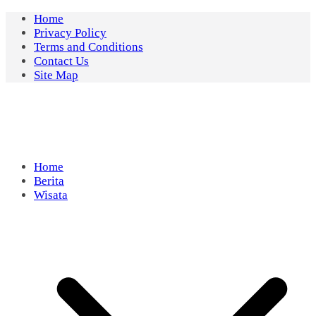
Skip
Home
to
Privacy Policy
content
Terms and Conditions
Contact Us
Site Map
Home
Berita
Wisata