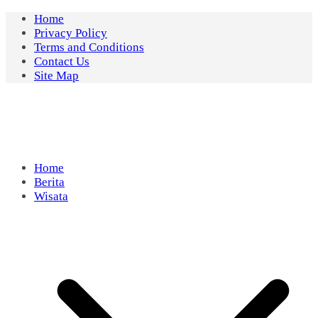
Skip
Home
to
Privacy Policy
content
Terms and Conditions
Contact Us
Site Map
Home
Berita
Wisata