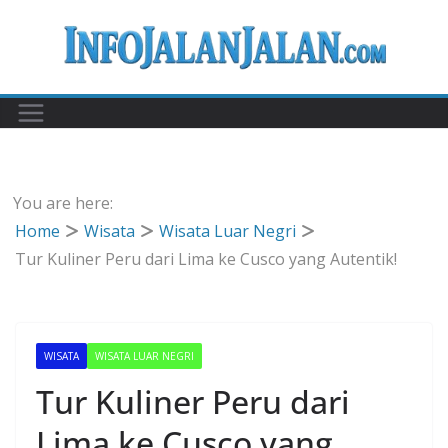
Skip
to
content
You are here:
Home
Wisata
Wisata Luar Negri
Tur Kuliner Peru dari Lima ke Cusco yang Autentik!
WISATA
WISATA LUAR NEGRI
Tur Kuliner Peru dari
Lima ke Cusco yang