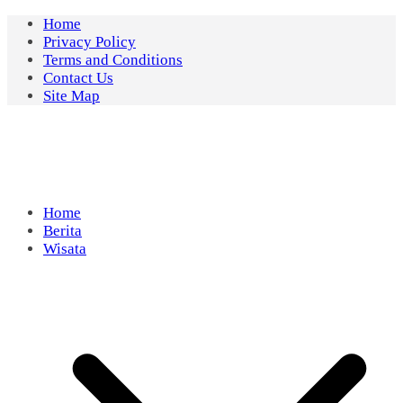
Skip
Home
to
Privacy Policy
content
Terms and Conditions
Contact Us
Site Map
Home
Berita
Wisata