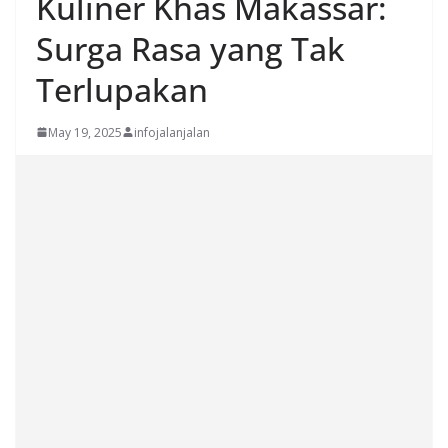
Kuliner Khas Makassar:
Surga Rasa yang Tak
Terlupakan
May 19, 2025
infojalanjalan