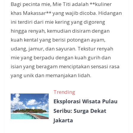
Bagi pecinta mie, Mie Titi adalah **kuliner
khas Makassar** yang wajib dicoba. Hidangan
ini terdiri dari mie kering yang digoreng
hingga renyah, kemudian disiram dengan
kuah kental yang berisi potongan ayam,
udang, jamur, dan sayuran. Tekstur renyah
mie yang berpadu dengan kuah gurih dan
isian yang beragam menciptakan sensasi rasa
yang unik dan memanjakan lidah.
Trending
Eksplorasi Wisata Pulau
Seribu: Surga Dekat
Jakarta