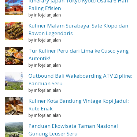
Itinerary Japan Tokyo Kyoto Osaka 6 Hari
Paling Efisien
by infojalanjalan
Kuliner Malam Surabaya: Sate Klopo dan
Rawon Legendaris
by infojalanjalan
Tur Kuliner Peru dari Lima ke Cusco yang
Autentik!
by infojalanjalan
Outbound Bali Wakeboarding ATV Zipline:
Panduan Seru
by infojalanjalan
Kuliner Kota Bandung Vintage Kopi Jadul:
Rute Enak
by infojalanjalan
Panduan Ekowisata Taman Nasional
Gunung Leuser Seru