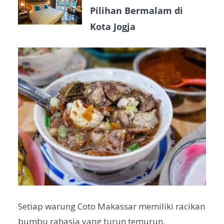
Pilihan Bermalam di
Kota Jogja
Setiap warung Coto Makassar memiliki racikan
bumbu rahasia yang turun temurun,