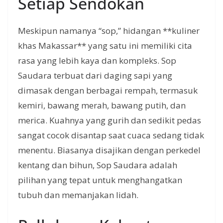
Setiap Sendokan
Meskipun namanya “sop,” hidangan **kuliner
khas Makassar** yang satu ini memiliki cita
rasa yang lebih kaya dan kompleks. Sop
Saudara terbuat dari daging sapi yang
dimasak dengan berbagai rempah, termasuk
kemiri, bawang merah, bawang putih, dan
merica. Kuahnya yang gurih dan sedikit pedas
sangat cocok disantap saat cuaca sedang tidak
menentu. Biasanya disajikan dengan perkedel
kentang dan bihun, Sop Saudara adalah
pilihan yang tepat untuk menghangatkan
tubuh dan memanjakan lidah.