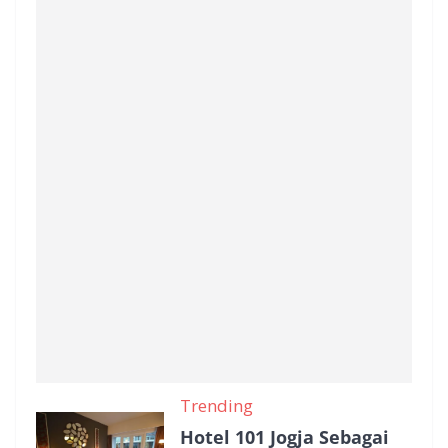
Trending
Hotel 101 Jogja Sebagai