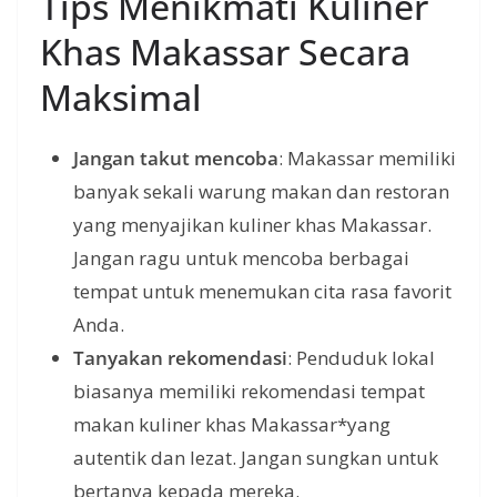
Tips Menikmati Kuliner
Khas Makassar Secara
Maksimal
Jangan takut mencoba
: Makassar memiliki
banyak sekali warung makan dan restoran
yang menyajikan kuliner khas Makassar.
Jangan ragu untuk mencoba berbagai
tempat untuk menemukan cita rasa favorit
Anda.
Tanyakan rekomendasi
: Penduduk lokal
biasanya memiliki rekomendasi tempat
makan kuliner khas Makassar*yang
autentik dan lezat. Jangan sungkan untuk
bertanya kepada mereka.