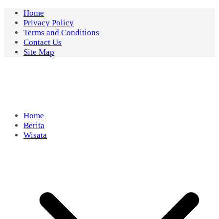
Skip
Home
to
Privacy Policy
content
Terms and Conditions
Contact Us
Site Map
Home
Berita
Wisata