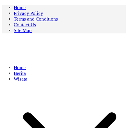
Skip
Home
to
Privacy Policy
content
Terms and Conditions
Contact Us
Site Map
Home
Berita
Wisata