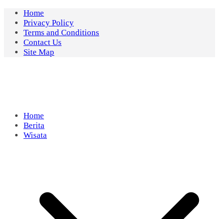
Skip
Home
to
Privacy Policy
content
Terms and Conditions
Contact Us
Site Map
Home
Berita
Wisata