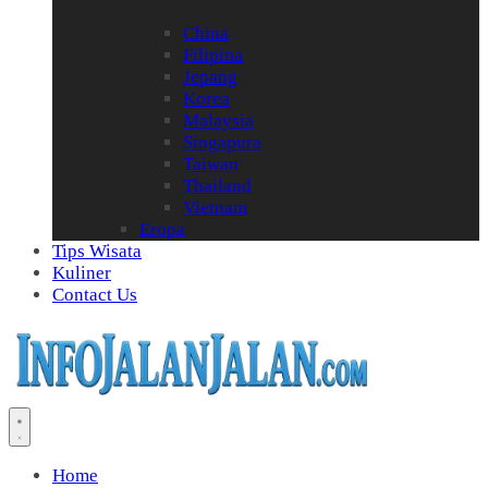
China
Filipina
Jepang
Korea
Malaysia
Singapura
Taiwan
Thailand
Vietnam
Eropa
Tips Wisata
Kuliner
Contact Us
Home