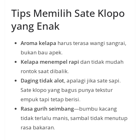
Tips Memilih Sate Klopo
yang Enak
Aroma kelapa
harus terasa wangi sangrai,
bukan bau apek.
Kelapa menempel rapi
dan tidak mudah
rontok saat dibalik.
Daging tidak alot
, apalagi jika sate sapi.
Sate klopo yang bagus punya tekstur
empuk tapi tetap berisi.
Rasa gurih seimbang
—bumbu kacang
tidak terlalu manis, sambal tidak menutup
rasa bakaran.