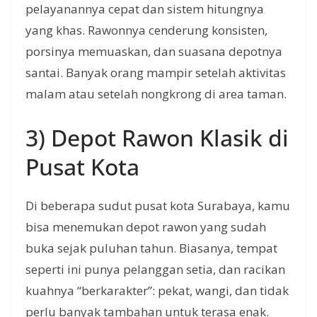
pelayanannya cepat dan sistem hitungnya
yang khas. Rawonnya cenderung konsisten,
porsinya memuaskan, dan suasana depotnya
santai. Banyak orang mampir setelah aktivitas
malam atau setelah nongkrong di area taman.
3) Depot Rawon Klasik di
Pusat Kota
Di beberapa sudut pusat kota Surabaya, kamu
bisa menemukan depot rawon yang sudah
buka sejak puluhan tahun. Biasanya, tempat
seperti ini punya pelanggan setia, dan racikan
kuahnya “berkarakter”: pekat, wangi, dan tidak
perlu banyak tambahan untuk terasa enak.