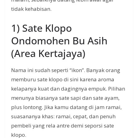
tidak kehabisan.
1) Sate Klopo
Ondomohen Bu Asih
(Area Kertajaya)
Nama ini sudah seperti “ikon”. Banyak orang
memburu sate klopo di sini karena aroma
kelapanya kuat dan dagingnya empuk. Pilihan
menunya biasanya sate sapi dan sate ayam,
plus lontong. Jika kamu datang di jam ramai,
suasananya khas: ramai, cepat, dan penuh
pembeli yang rela antre demi seporsi sate
klopo.