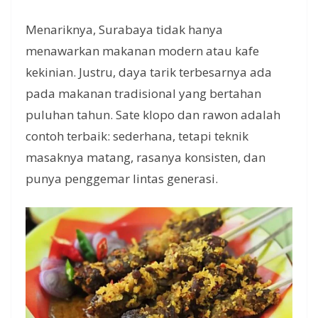
Menariknya, Surabaya tidak hanya
menawarkan makanan modern atau kafe
kekinian. Justru, daya tarik terbesarnya ada
pada makanan tradisional yang bertahan
puluhan tahun. Sate klopo dan rawon adalah
contoh terbaik: sederhana, tetapi teknik
masaknya matang, rasanya konsisten, dan
punya penggemar lintas generasi.