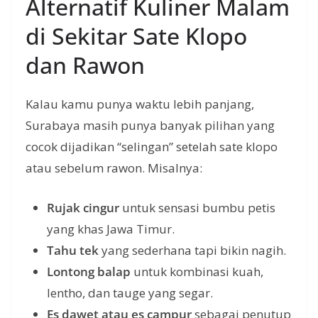
Alternatif Kuliner Malam
di Sekitar Sate Klopo
dan Rawon
Kalau kamu punya waktu lebih panjang,
Surabaya masih punya banyak pilihan yang
cocok dijadikan “selingan” setelah sate klopo
atau sebelum rawon. Misalnya:
Rujak cingur
untuk sensasi bumbu petis
yang khas Jawa Timur.
Tahu tek
yang sederhana tapi bikin nagih.
Lontong balap
untuk kombinasi kuah,
lentho, dan tauge yang segar.
Es dawet atau es campur
sebagai penutup