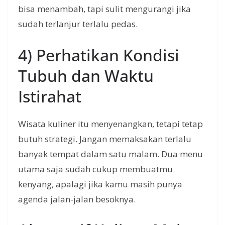
bisa menambah, tapi sulit mengurangi jika
sudah terlanjur terlalu pedas.
4) Perhatikan Kondisi
Tubuh dan Waktu
Istirahat
Wisata kuliner itu menyenangkan, tetapi tetap
butuh strategi. Jangan memaksakan terlalu
banyak tempat dalam satu malam. Dua menu
utama saja sudah cukup membuatmu
kenyang, apalagi jika kamu masih punya
agenda jalan-jalan besoknya.