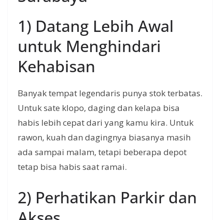
1) Datang Lebih Awal
untuk Menghindari
Kehabisan
Banyak tempat legendaris punya stok terbatas.
Untuk sate klopo, daging dan kelapa bisa
habis lebih cepat dari yang kamu kira. Untuk
rawon, kuah dan dagingnya biasanya masih
ada sampai malam, tetapi beberapa depot
tetap bisa habis saat ramai.
2) Perhatikan Parkir dan
Akses