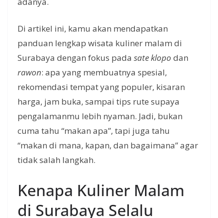
adanya.
Di artikel ini, kamu akan mendapatkan
panduan lengkap wisata kuliner malam di
Surabaya dengan fokus pada
sate klopo
dan
rawon
: apa yang membuatnya spesial,
rekomendasi tempat yang populer, kisaran
harga, jam buka, sampai tips rute supaya
pengalamanmu lebih nyaman. Jadi, bukan
cuma tahu “makan apa”, tapi juga tahu
“makan di mana, kapan, dan bagaimana” agar
tidak salah langkah.
Kenapa Kuliner Malam
di Surabaya Selalu