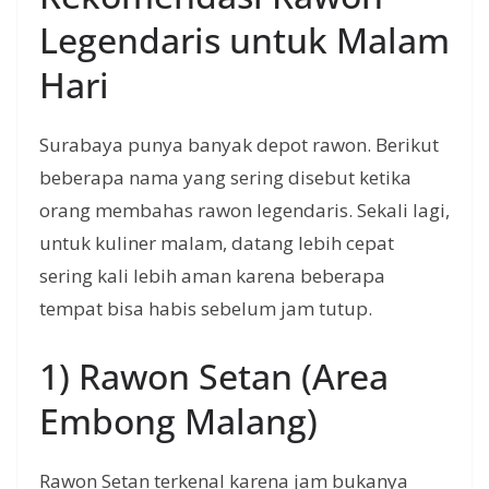
Legendaris untuk Malam
Hari
Surabaya punya banyak depot rawon. Berikut
beberapa nama yang sering disebut ketika
orang membahas rawon legendaris. Sekali lagi,
untuk kuliner malam, datang lebih cepat
sering kali lebih aman karena beberapa
tempat bisa habis sebelum jam tutup.
1) Rawon Setan (Area
Embong Malang)
Rawon Setan terkenal karena jam bukanya