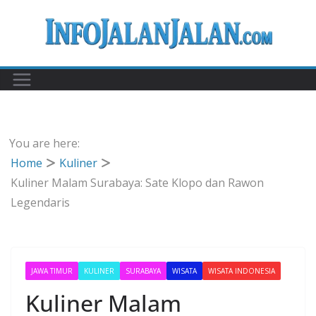
Skip
to
content
You are here:
Home
Kuliner
Kuliner Malam Surabaya: Sate Klopo dan Rawon
Legendaris
JAWA TIMUR
KULINER
SURABAYA
WISATA
WISATA INDONESIA
Kuliner Malam