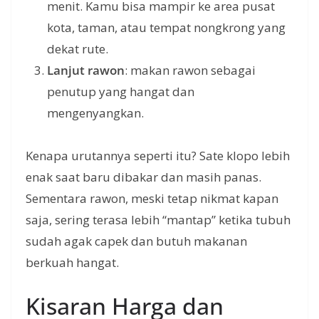
menit. Kamu bisa mampir ke area pusat
kota, taman, atau tempat nongkrong yang
dekat rute.
Lanjut rawon
: makan rawon sebagai
penutup yang hangat dan
mengenyangkan.
Kenapa urutannya seperti itu? Sate klopo lebih
enak saat baru dibakar dan masih panas.
Sementara rawon, meski tetap nikmat kapan
saja, sering terasa lebih “mantap” ketika tubuh
sudah agak capek dan butuh makanan
berkuah hangat.
Kisaran Harga dan