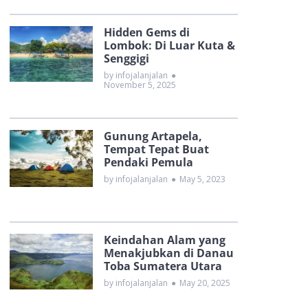
Hidden Gems di
Lombok: Di Luar Kuta &
Senggigi
by infojalanjalan
●
November 5, 2025
Gunung Artapela,
Tempat Tepat Buat
Pendaki Pemula
by infojalanjalan
●
May 5, 2023
Keindahan Alam yang
Menakjubkan di Danau
Toba Sumatera Utara
by infojalanjalan
●
May 20, 2025