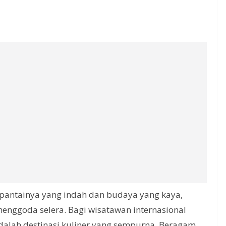
i-pantainya yang indah dan budaya yang kaya,
menggoda selera. Bagi wisatawan internasional
adalah destinasi kuliner yang sempurna. Beragam