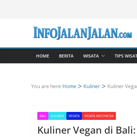
Skip
to
content
HOME
BERITA
WISATA
TIPS WISA
You are here:
Home
Kuliner
Kuliner Vega
BALI
KULINER
WISATA
WISATA INDONESIA
Kuliner Vegan di Bali