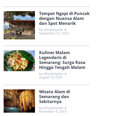
Tempat Ngopi di Puncak
dengan Nuansa Alam
dan Spot Menarik
by infojalanjalan
●
September 12, 2023
Kuliner Malam
Legendaris di
Semarang: Surga Rasa
Hingga Tengah Malam
by infojalanjalan
●
August 19, 2025
Wisata Alam di
Semarang dan
Sekitarnya
by infojalanjalan
●
November 6, 2019