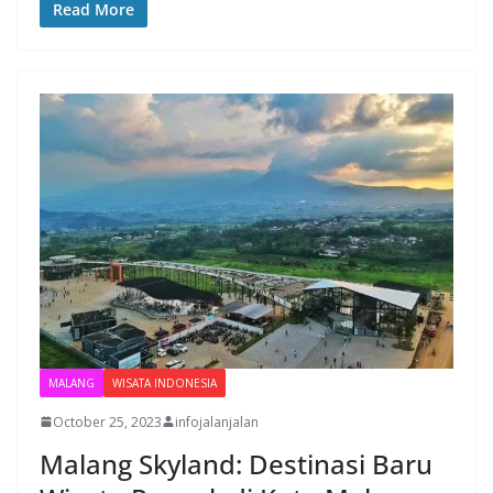
Read More
MALANG
WISATA INDONESIA
October 25, 2023
infojalanjalan
Malang Skyland: Destinasi Baru