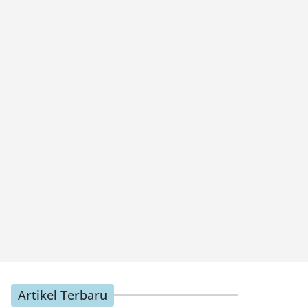
Artikel Terbaru