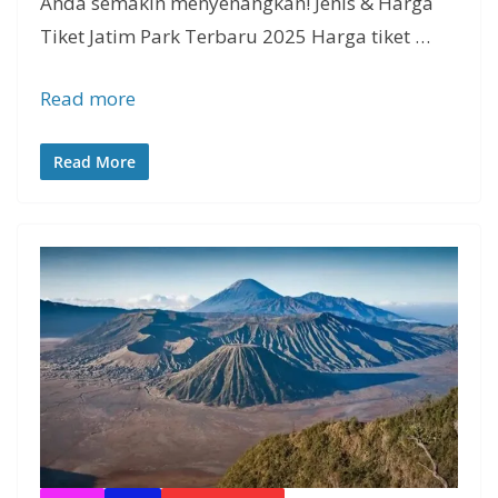
Anda semakin menyenangkan! Jenis & Harga
Tiket Jatim Park Terbaru 2025 Harga tiket …
Read more
Read More