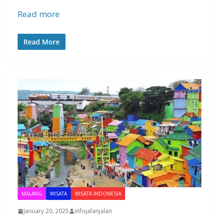
Read more
Read More
MALANG
WISATA
WISATA INDONESIA
January 20, 2025
infojalanjalan