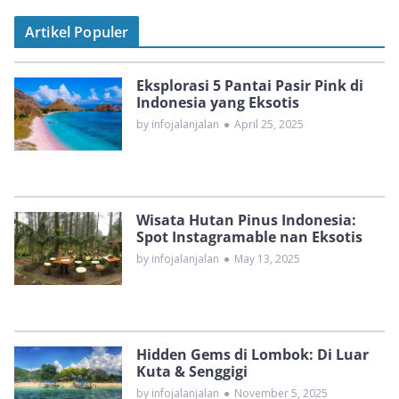
Artikel Populer
Eksplorasi 5 Pantai Pasir Pink di
Indonesia yang Eksotis
by infojalanjalan
●
April 25, 2025
Wisata Hutan Pinus Indonesia:
Spot Instagramable nan Eksotis
by infojalanjalan
●
May 13, 2025
Hidden Gems di Lombok: Di Luar
Kuta & Senggigi
by infojalanjalan
●
November 5, 2025