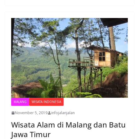
MALANG
WISATA INDONESIA
November 5, 2019
infojalanjalan
Wisata Alam di Malang dan Batu
Jawa Timur