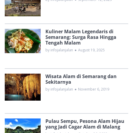
Kuliner Malam Legendaris di
Semarang: Surga Rasa Hingga
Tengah Malam
by infojalanjalan
●
August 19, 2025
Wisata Alam di Semarang dan
Sekitarnya
by infojalanjalan
●
November 6, 2019
Pulau Sempu, Pesona Alam Hijau
yang Jadi Cagar Alam di Malang