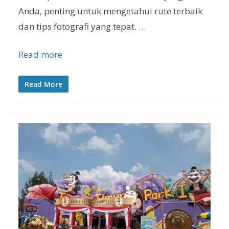
Anda, penting untuk mengetahui rute terbaik
dan tips fotografi yang tepat. …
Read more
Read More