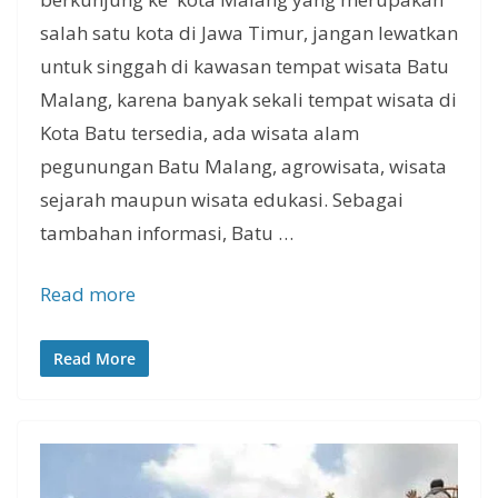
salah satu kota di Jawa Timur, jangan lewatkan
untuk singgah di kawasan tempat wisata Batu
Malang, karena banyak sekali tempat wisata di
Kota Batu tersedia, ada wisata alam
pegunungan Batu Malang, agrowisata, wisata
sejarah maupun wisata edukasi. Sebagai
tambahan informasi, Batu …
Read more
Read More