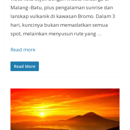
Malang–Batu, plus pengalaman sunrise dan
lanskap vulkanik di kawasan Bromo. Dalam 3
hari, kuncinya bukan memadatkan semua
spot, melainkan menyusun rute yang …
Read more
Read More