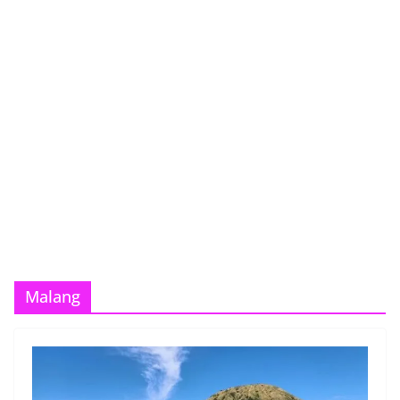
Malang