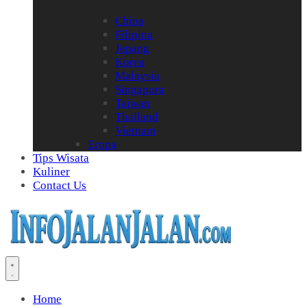
China
Filipina
Jepang
Korea
Malaysia
Singapura
Taiwan
Thailand
Vietnam
Eropa
Tips Wisata
Kuliner
Contact Us
Home