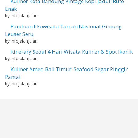
Kuliner Kota Bandung Vintage Kopi Jadul: Rute
Enak
by infojalanjalan
Panduan Ekowisata Taman Nasional Gunung
Leuser Seru
by infojalanjalan
Itinerary Seoul 4 Hari Wisata Kuliner & Spot Ikonik
by infojalanjalan
Kuliner Amed Bali Timur: Seafood Segar Pinggir
Pantai
by infojalanjalan