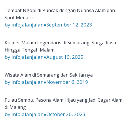
Tempat Ngopi di Puncak dengan Nuansa Alam dan
Spot Menarik
by infojalanjalan
●
September 12, 2023
Kuliner Malam Legendaris di Semarang: Surga Rasa
Hingga Tengah Malam
by infojalanjalan
●
August 19, 2025
Wisata Alam di Semarang dan Sekitarnya
by infojalanjalan
●
November 6, 2019
Pulau Sempu, Pesona Alam Hijau yang Jadi Cagar Alam
di Malang
by infojalanjalan
●
October 26, 2023