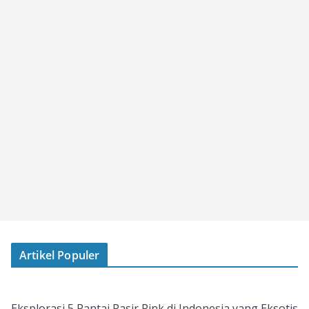
Artikel Populer
Eksplorasi 5 Pantai Pasir Pink di Indonesia yang Eksotis