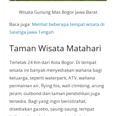
Wisata Gunung Mas Bogor Jawa Barat
Baca juga:
Melihat beberapa tempat wisata di
Salatiga Jawa Tengah
Taman Wisata Matahari
Terletak 24 Km dari Kota Bogor. Di tempat
wisata ini banyak menyediakan wahana bagi
keluarga, seperti waterpark, ATV, wahana
permainan air, flying fox, wall climbing, arung
jeram, outbond dan taman pendidikan juga
tersedia. Bagi yang ingin beristirahat,
disediakan gazebo, saung-saung, tempat