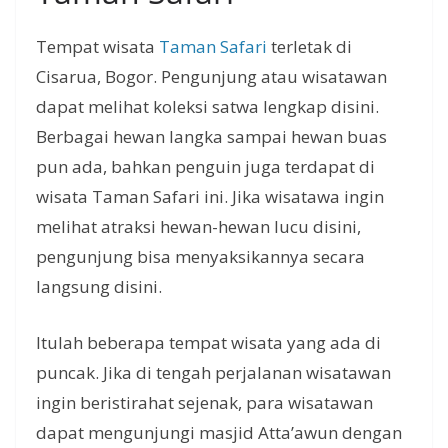
Tempat wisata
Taman Safari
terletak di
Cisarua, Bogor. Pengunjung atau wisatawan
dapat melihat koleksi satwa lengkap disini.
Berbagai hewan langka sampai hewan buas
pun ada, bahkan penguin juga terdapat di
wisata Taman Safari ini. Jika wisatawa ingin
melihat atraksi hewan-hewan lucu disini,
pengunjung bisa menyaksikannya secara
langsung disini.
Itulah beberapa tempat wisata yang ada di
puncak. Jika di tengah perjalanan wisatawan
ingin beristirahat sejenak, para wisatawan
dapat mengunjungi masjid Atta’awun dengan