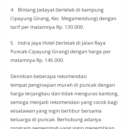
4. Bintang Jadayat (terletak di kampung
Cipayung Girang, Kec. Megamendung) dengan
tarif per malamnya Rp. 130.000.
5. Indra Jaya Hotel (terletak di Jalan Raya
Puncak-Cipayung Girang) dengan harga per
malamnya Rp. 145.000.
Demikian beberapa rekomendasi
tempat penginapan murah di puncak dengan
harga terjangkau dan tidak menguras kantong,
semoga menjadi rekomendasi yang cocok bagi
wisatawan yang ingin berlibur bersama
keluarga di puncak. Berhubung adanya
program pemerintah yang ingin menertibkan