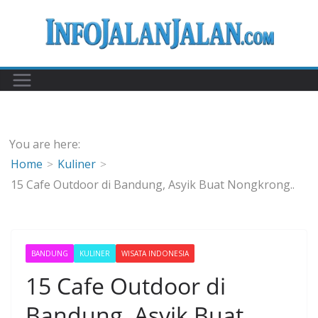
Skip
to
content
You are here:
Home
Kuliner
15 Cafe Outdoor di Bandung, Asyik Buat Nongkrong..
BANDUNG
KULINER
WISATA INDONESIA
15 Cafe Outdoor di
Bandung, Asyik Buat