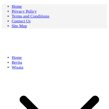
Skip
Home
to
Privacy Policy
content
Terms and Conditions
Contact Us
Site Map
Home
Berita
Wisata