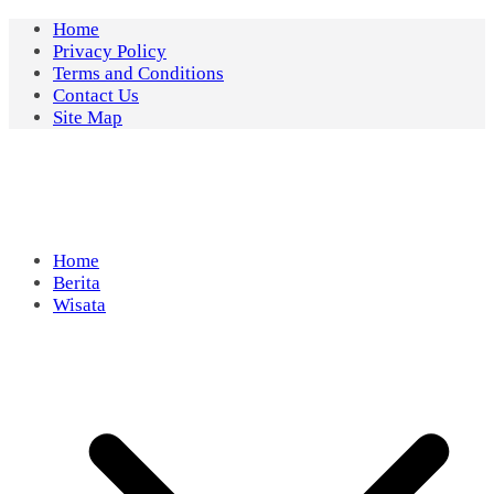
Skip
Home
to
Privacy Policy
content
Terms and Conditions
Contact Us
Site Map
Home
Berita
Wisata