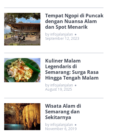
Tempat Ngopi di Puncak
dengan Nuansa Alam
dan Spot Menarik
by infojalanjalan
●
September 12, 2023
Kuliner Malam
Legendaris di
Semarang: Surga Rasa
Hingga Tengah Malam
by infojalanjalan
●
August 19, 2025
Wisata Alam di
Semarang dan
Sekitarnya
by infojalanjalan
●
November 6, 2019