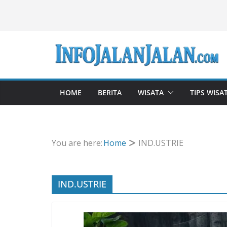
Skip
to
content
HOME
BERITA
WISATA
TIPS WISA
You are here:
Home
IND.USTRIE
IND.USTRIE