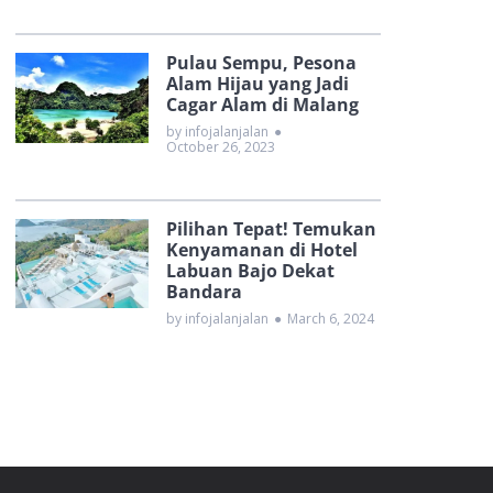
Pulau Sempu, Pesona
Alam Hijau yang Jadi
Cagar Alam di Malang
by infojalanjalan
●
October 26, 2023
Pilihan Tepat! Temukan
Kenyamanan di Hotel
Labuan Bajo Dekat
Bandara
by infojalanjalan
●
March 6, 2024