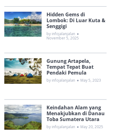
Hidden Gems di
Lombok: Di Luar Kuta &
Senggigi
by infojalanjalan
●
November 5, 2025
Gunung Artapela,
Tempat Tepat Buat
Pendaki Pemula
by infojalanjalan
●
May 5, 2023
Keindahan Alam yang
Menakjubkan di Danau
Toba Sumatera Utara
by infojalanjalan
●
May 20, 2025