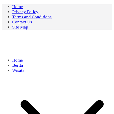
Skip
Home
to
Privacy Policy
content
Terms and Conditions
Contact Us
Site Map
Home
Berita
Wisata