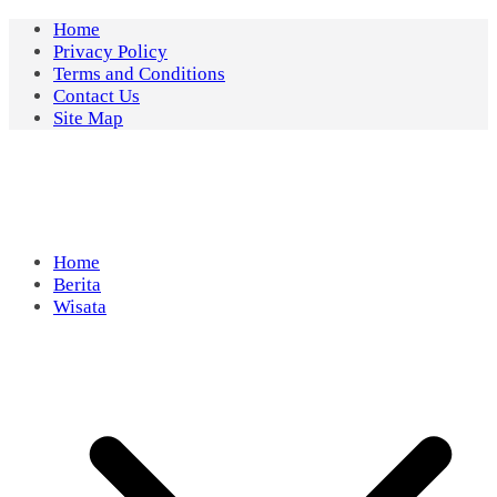
Skip
Home
to
Privacy Policy
content
Terms and Conditions
Contact Us
Site Map
Home
Berita
Wisata