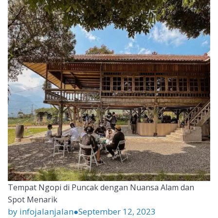
Tempat Ngopi di Puncak dengan Nuansa Alam dan
Spot Menarik
by infojalanjalan
●
September 12, 2023