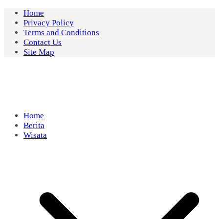
Skip
Home
to
Privacy Policy
content
Terms and Conditions
Contact Us
Site Map
Home
Berita
Wisata