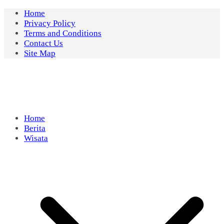
Skip
Home
to
Privacy Policy
content
Terms and Conditions
Contact Us
Site Map
Home
Berita
Wisata