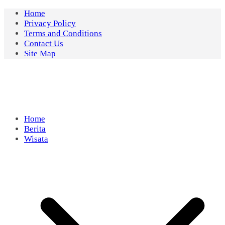
Skip
Home
to
Privacy Policy
content
Terms and Conditions
Contact Us
Site Map
Home
Berita
Wisata