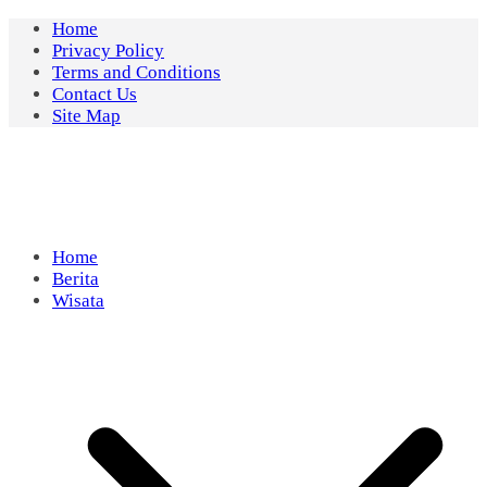
Skip
Home
to
Privacy Policy
content
Terms and Conditions
Contact Us
Site Map
Home
Berita
Wisata