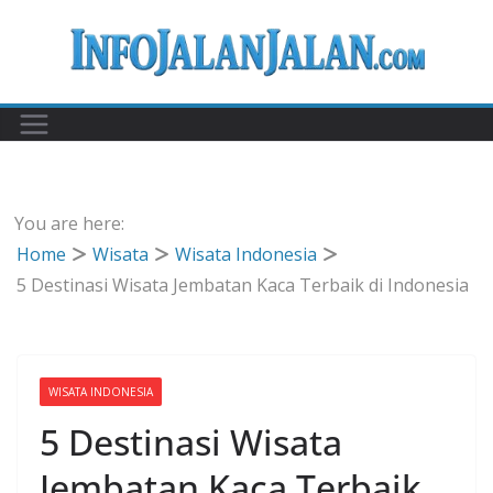
Skip
to
content
You are here:
Home
Wisata
Wisata Indonesia
5 Destinasi Wisata Jembatan Kaca Terbaik di Indonesia
WISATA INDONESIA
5 Destinasi Wisata
Jembatan Kaca Terbaik