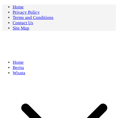
Skip
Home
to
Privacy Policy
content
Terms and Conditions
Contact Us
Site Map
Home
Berita
Wisata