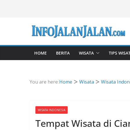
Skip
to
content
HOME
BERITA
WISATA
TIPS WISA
You are here:
Home
Wisata
Wisata Indon
WISATA INDONESIA
Tempat Wisata di Cia