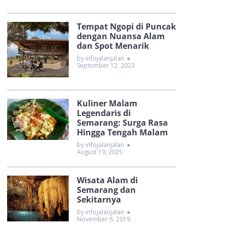
Tempat Ngopi di Puncak
dengan Nuansa Alam
dan Spot Menarik
by infojalanjalan
●
September 12, 2023
Kuliner Malam
Legendaris di
Semarang: Surga Rasa
Hingga Tengah Malam
by infojalanjalan
●
August 19, 2025
Wisata Alam di
Semarang dan
Sekitarnya
by infojalanjalan
●
November 6, 2019