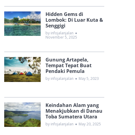
Hidden Gems di
Lombok: Di Luar Kuta &
Senggigi
by infojalanjalan
●
November 5, 2025
Gunung Artapela,
Tempat Tepat Buat
Pendaki Pemula
by infojalanjalan
●
May 5, 2023
Keindahan Alam yang
Menakjubkan di Danau
Toba Sumatera Utara
by infojalanjalan
●
May 20, 2025