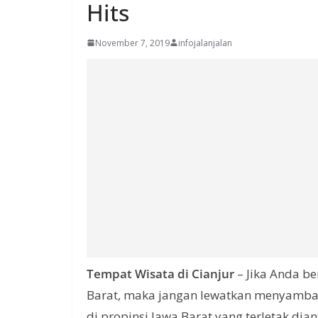
Hits
November 7, 2019
infojalanjalan
Tempat Wisata di Cianjur
– Jika Anda be
Barat, maka jangan lewatkan menyambang
di propinsi Jawa Barat yang terletak di