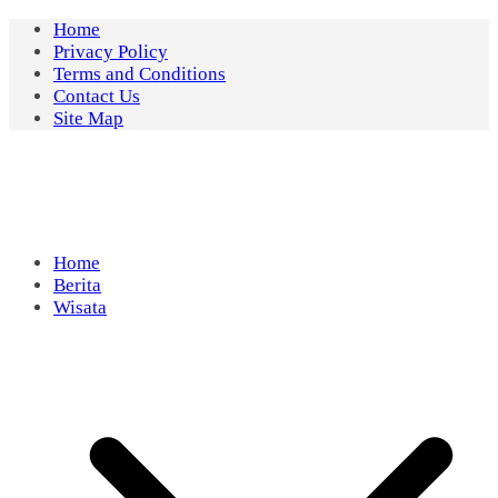
Skip
Home
to
Privacy Policy
content
Terms and Conditions
Contact Us
Site Map
Home
Berita
Wisata