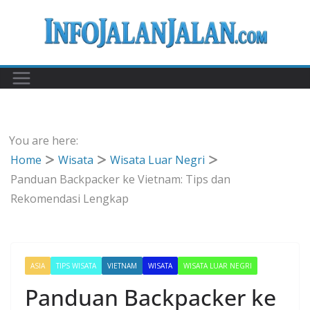
Skip
to
content
You are here:
Home
Wisata
Wisata Luar Negri
Panduan Backpacker ke Vietnam: Tips dan
Rekomendasi Lengkap
ASIA
TIPS WISATA
VIETNAM
WISATA
WISATA LUAR NEGRI
Panduan Backpacker ke