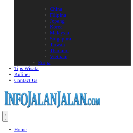
China
Filipina
Jepang
Korea
Malaysia
Singapura
Taiwan
Thailand
Vietnam
Eropa
Tips Wisata
Kuliner
Contact Us
Home