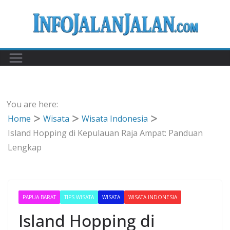
Skip
to
content
You are here:
Home
Wisata
Wisata Indonesia
Island Hopping di Kepulauan Raja Ampat: Panduan
Lengkap
PAPUA BARAT
TIPS WISATA
WISATA
WISATA INDONESIA
Island Hopping di