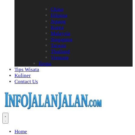
China
Filipina
Jepang
Korea
Malaysia
Singapura
Taiwan
Thailand
Vietnam
Eropa
Tips Wisata
Kuliner
Contact Us
Home