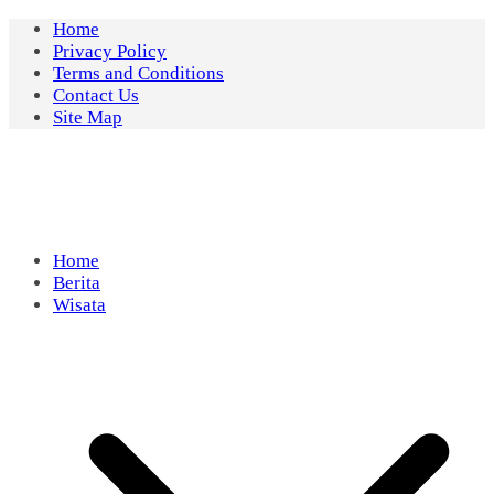
Skip
Home
to
Privacy Policy
content
Terms and Conditions
Contact Us
Site Map
Home
Berita
Wisata