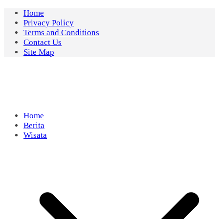
Skip
Home
to
Privacy Policy
content
Terms and Conditions
Contact Us
Site Map
Home
Berita
Wisata