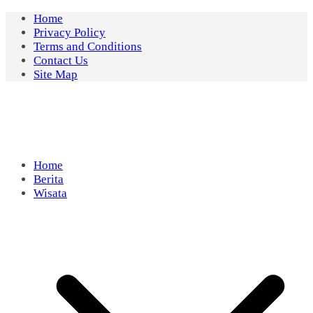
Skip
Home
to
Privacy Policy
content
Terms and Conditions
Contact Us
Site Map
Home
Berita
Wisata