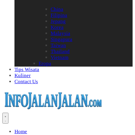
China
Filipina
Jepang
Korea
Malaysia
Singapura
Taiwan
Thailand
Vietnam
Eropa
Tips Wisata
Kuliner
Contact Us
Home