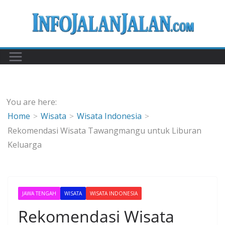
Skip
to
content
You are here:
Home
Wisata
Wisata Indonesia
Rekomendasi Wisata Tawangmangu untuk Liburan
Keluarga
JAWA TENGAH
WISATA
WISATA INDONESIA
Rekomendasi Wisata