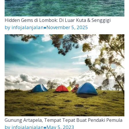
Hidden Gems di Lombok: Di Luar Kuta & Senggigi
by infojalanjalan
●
November 5, 2025
Gunung Artapela, Tempat Tepat Buat Pendaki Pemula
by infojalanjalan
●
May 5, 2023