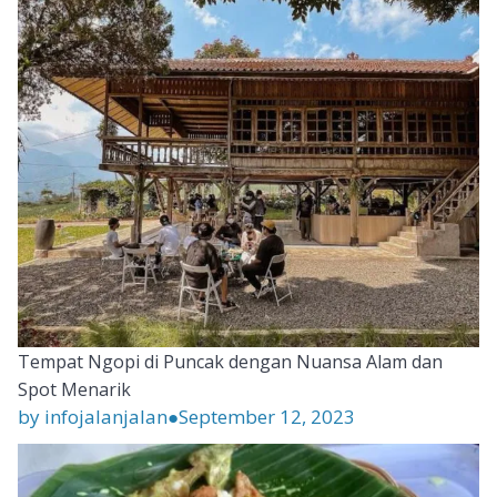
Tempat Ngopi di Puncak dengan Nuansa Alam dan
Spot Menarik
by infojalanjalan
●
September 12, 2023