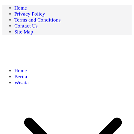
Skip
Home
to
Privacy Policy
content
Terms and Conditions
Contact Us
Site Map
Home
Berita
Wisata