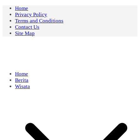
Skip
Home
to
Privacy Policy
content
Terms and Conditions
Contact Us
Site Map
Home
Berita
Wisata