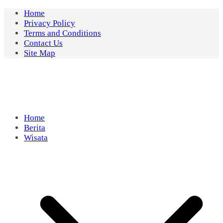
Skip
Home
to
Privacy Policy
content
Terms and Conditions
Contact Us
Site Map
Home
Berita
Wisata