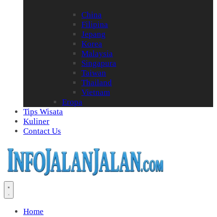
China
Filipina
Jepang
Korea
Malaysia
Singapura
Taiwan
Thailand
Vietnam
Eropa
Tips Wisata
Kuliner
Contact Us
Home