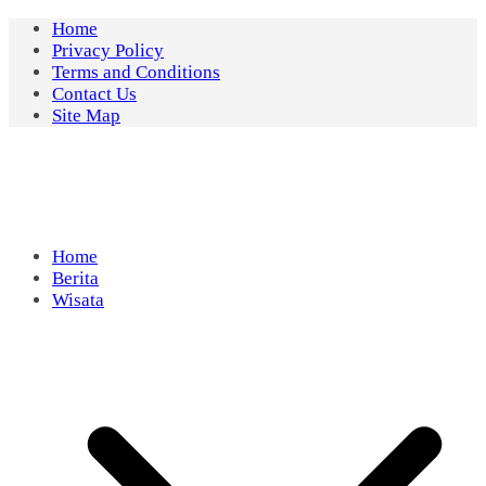
Skip
Home
to
Privacy Policy
content
Terms and Conditions
Contact Us
Site Map
Home
Berita
Wisata