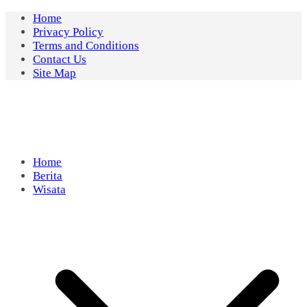
Skip
Home
to
Privacy Policy
content
Terms and Conditions
Contact Us
Site Map
Home
Berita
Wisata