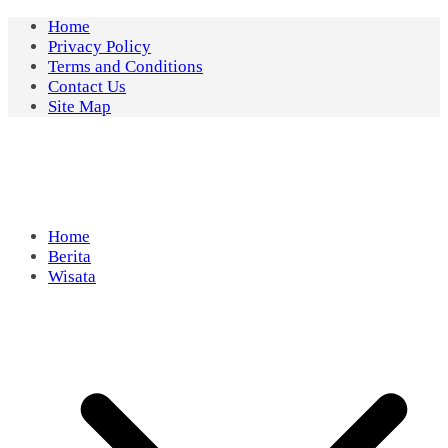
Skip
Home
to
Privacy Policy
content
Terms and Conditions
Contact Us
Site Map
Home
Berita
Wisata