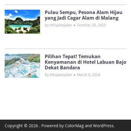
Pulau Sempu, Pesona Alam Hijau
yang Jadi Cagar Alam di Malang
by infojalanjalan
●
October 26, 2023
Pilihan Tepat! Temukan
Kenyamanan di Hotel Labuan Bajo
Dekat Bandara
by infojalanjalan
●
March 6, 2024
Copyright © 2026
. Powered by
ColorMag
and
WordPress
.