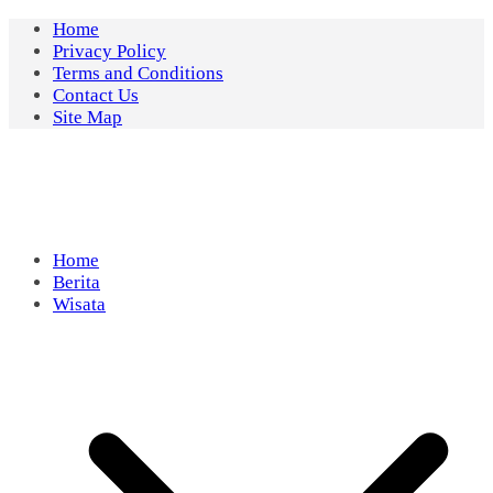
Skip
Home
to
Privacy Policy
content
Terms and Conditions
Contact Us
Site Map
Home
Berita
Wisata