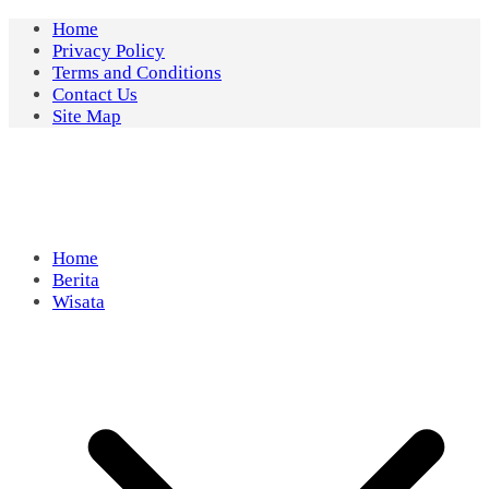
Skip
Home
to
Privacy Policy
content
Terms and Conditions
Contact Us
Site Map
Home
Berita
Wisata